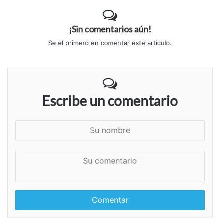
¡Sin comentarios aún!
Se el primero en comentar este artículo.
Escribe un comentario
S
u
n
S
o
u
m
c
b
o
r
m
e
e
n