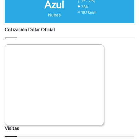
Azul
7º - 7º%
73%
19.1 km/h
Nubes
Cotización Dólar Oficial
Visitas