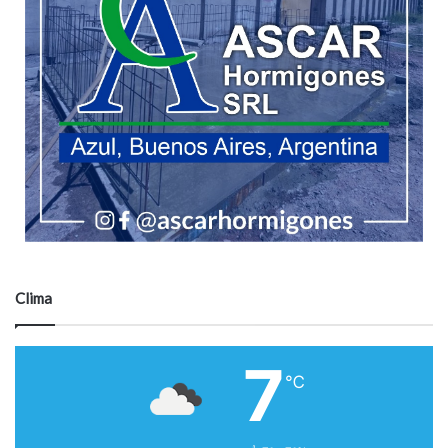
Clima
7
℃