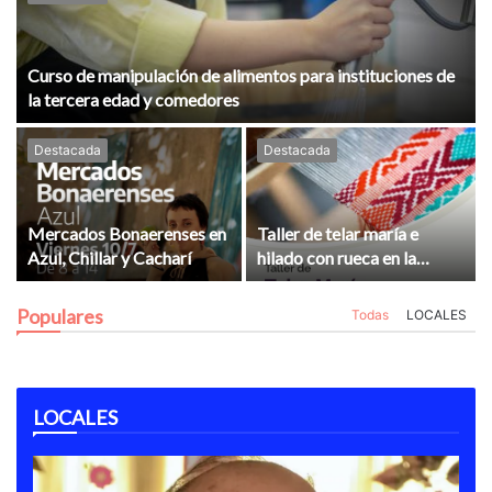
Curso de manipulación de alimentos para instituciones de
la tercera edad y comedores
Destacada
Destacada
Mercados Bonaerenses en
Taller de telar maría e
Azul, Chillar y Cacharí
hilado con rueca en la
Escuela de Platería
Populares
Todas
LOCALES
LOCALES