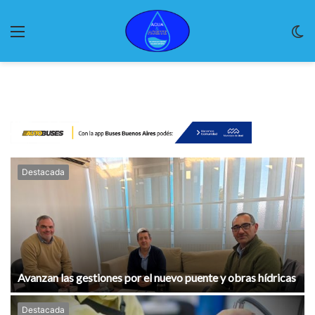
Menu
C
m
Destacada
Avanzan las gestiones por el nuevo puente y obras hídricas
Destacada