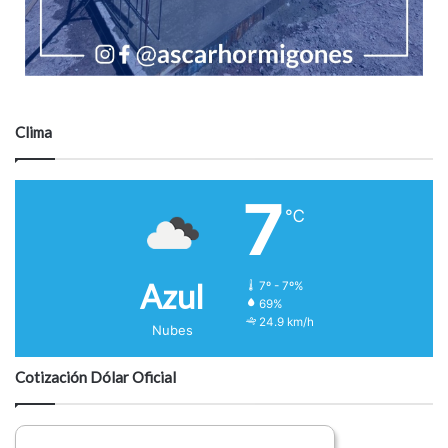
Clima
7
℃
Azul
7º - 7º%
69%
24.9 km/h
Nubes
Cotización Dólar Oficial