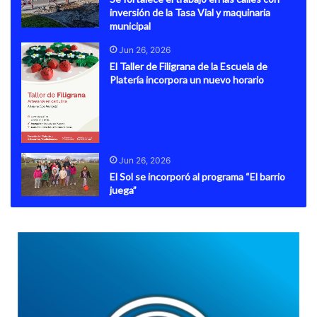
inversión de la Tasa Vial y maquinaria
municipal
Jun 26, 2026
El Taller de Filigrana de la Escuela de
Platería incorpora un nuevo horario
Jun 26, 2026
El Sol se incorporó al programa “El barrio
juega”